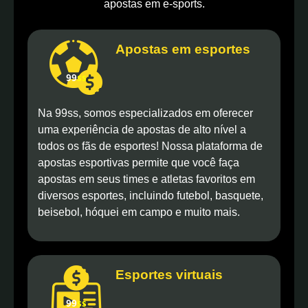
apostas em e-sports.
Apostas em esportes
Na 99ss, somos especializados em oferecer
uma experiência de apostas de alto nível a
todos os fãs de esportes! Nossa plataforma de
apostas esportivas permite que você faça
apostas em seus times e atletas favoritos em
diversos esportes, incluindo futebol, basquete,
beisebol, hóquei em campo e muito mais.
Esportes virtuais