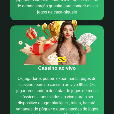
de demonstração gratuita para conferir esses
jogos de caça-níqueis
Cassino ao vivo
Os jogadores podem experimentar jogos de
cassino reais no cassino ao vivo 99ss. Os
jogadores podem desfrutar de jogos de mesa
clássicos, transmitidos ao vivo para o seu
dispositivo e jogar blackjack, roleta, bacará,
variantes de pôquer e outras opções de jogos