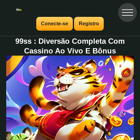
Conecte-se
Registro
99ss : Diversão Completa Com
Cassino Ao Vivo E Bônus