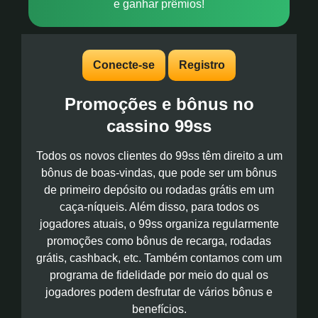
e ganhar prêmios!
Conecte-se
Registro
Promoções e bônus no
cassino 99ss
Todos os novos clientes do 99ss têm direito a um
bônus de boas-vindas, que pode ser um bônus
de primeiro depósito ou rodadas grátis em um
caça-níqueis. Além disso, para todos os
jogadores atuais, o 99ss organiza regularmente
promoções como bônus de recarga, rodadas
grátis, cashback, etc. Também contamos com um
programa de fidelidade por meio do qual os
jogadores podem desfrutar de vários bônus e
benefícios.