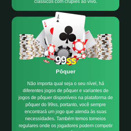
clássicos com crupiês ao vivo.
Pôquer
Não importa qual seja o seu nível, há
diferentes jogos de pôquer e variantes de
jogos de pôquer disponíveis na plataforma de
pôquer do 99ss, portanto, você sempre
encontrará um jogo que atenda às suas
necessidades. Também temos torneios
regulares onde os jogadores podem competir