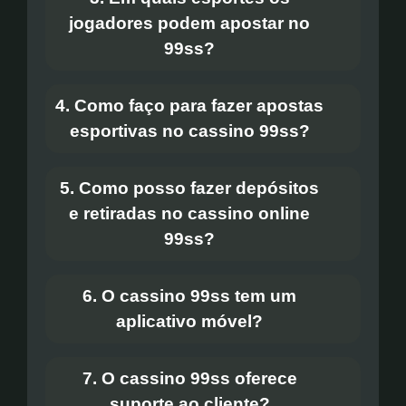
jogadores podem apostar no
99ss?
4. Como faço para fazer apostas
esportivas no cassino 99ss?
5. Como posso fazer depósitos
e retiradas no cassino online
99ss?
6. O cassino 99ss tem um
aplicativo móvel?
7. O cassino 99ss oferece
suporte ao cliente?