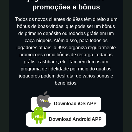
promoções e bônus
Todos os novos clientes do 99ss têm direito a um
bônus de boas-vindas, que pode ser um bônus
de primeiro depósito ou rodadas grátis em um
caça-níqueis. Além disso, para todos os
jogadores atuais, o 99ss organiza regularmente
promoções como bônus de recarga, rodadas
grátis, cashback, etc. Também temos um
programa de fidelidade por meio do qual os
jogadores podem desfrutar de vários bônus e
benefícios.
Download iOS APP
Download Android APP