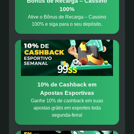
Bônus de Recarga – Cassino
100%
Ative o Bônus de Recarga – Cassino
100% e siga para o seu depósito.
10% de Cashback em
Apostas Esportivas
Ganhe 10% de cashback em suas
apostas grátis em esportes toda
segunda-feira!