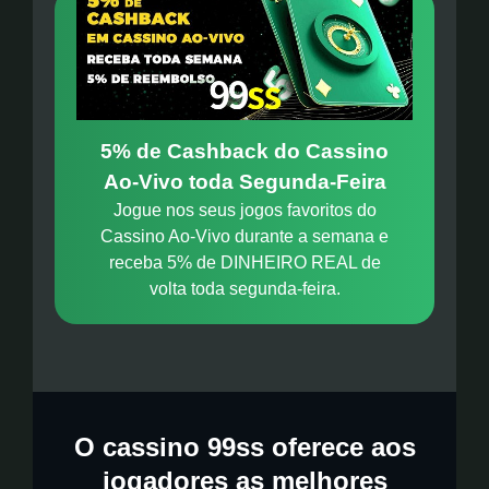
5% de Cashback do Cassino
Ao-Vivo toda Segunda-Feira
Jogue nos seus jogos favoritos do
Cassino Ao-Vivo durante a semana e
receba 5% de DINHEIRO REAL de
volta toda segunda-feira.
O cassino 99ss oferece aos
jogadores as melhores